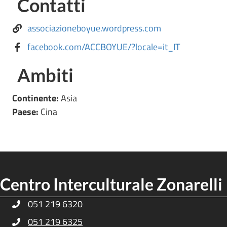
Contatti
associazioneboyue.wordpress.com
facebook.com/ACCBOYUE/?locale=it_IT
Ambiti
Continente:
Asia
Paese:
Cina
Centro Interculturale Zonarelli
051 219 6320
Telefono Centro Culturale Zonarelli
051 219 6325
Telefono Centro Culturale Zonarelli