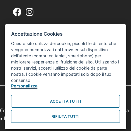
Pagina Facebook Centro Zonarelli
Profilo Instagram Centro Zonarelli
Via G. A. Sacco, 14, 40127 Bologna
Indirizzo Centro Culturale Zonarelli
Accettazione Cookies
Per raggiungerci puoi usare gli autobus 20 o 21
Questo sito utilizza dei cookie, piccoli file di testo che
interculturalezonarelli@comune.bologna.it
vengono memorizzati dal browser sul dispositivo
Email Centro Interculturale Zonarelli
dell'utente (computer, tablet, smartphone) per
Informativa privacy e cookies
Informativa Privacy e Cookies
migliorare l'esperienza di fruizione del sito. Utilizzando i
nostri servizi, accetti l'utilizzo dei cookie da parte
© 2026 Centro Interculturale Zonarelli
nostra. I cookie verranno impostati solo dopo il tuo
Tutti i diritti sono riservati
consenso.
Personalizza
ACCETTA TUTTI
Comune di Bologna • Piazza Maggiore, 6 - 40124 Bologna
RIFIUTA TUTTI
• P.Iva 01232710374 • Tel.
051 2193111