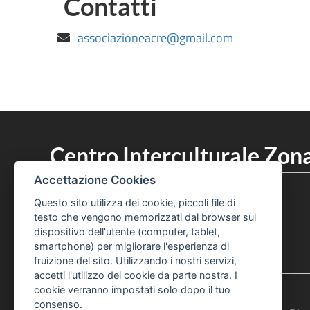
Contatti
associazioneacre@gmail.com
Centro Interculturale Zona
051 219 6320
Accettazione Cookies
Telefono Centro Culturale Zonarelli
Questo sito utilizza dei cookie, piccoli file di
051 219 6325
Telefono Centro Culturale Zonarelli
testo che vengono memorizzati dal browser sul
dispositivo dell'utente (computer, tablet,
Pagina Facebook Centro Zonarelli
Profilo Instagram Centro Zonarelli
smartphone) per migliorare l'esperienza di
fruizione del sito. Utilizzando i nostri servizi,
accetti l'utilizzo dei cookie da parte nostra. I
cookie verranno impostati solo dopo il tuo
consenso.