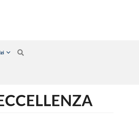
Cerca
zi
 L’ECCELLENZA