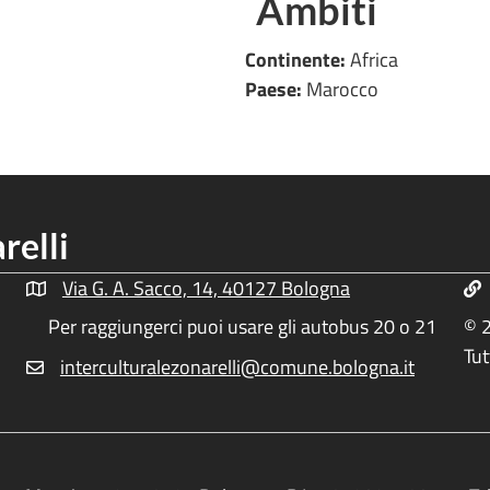
Ambiti
Continente:
Africa
Paese:
Marocco
relli
Via G. A. Sacco, 14, 40127 Bologna
Indirizzo Centro Culturale Zonarelli
Inf
Per raggiungerci puoi usare gli autobus 20 o 21
© 2
Tut
interculturalezonarelli@comune.bologna.it
Email Centro Interculturale Zonarelli