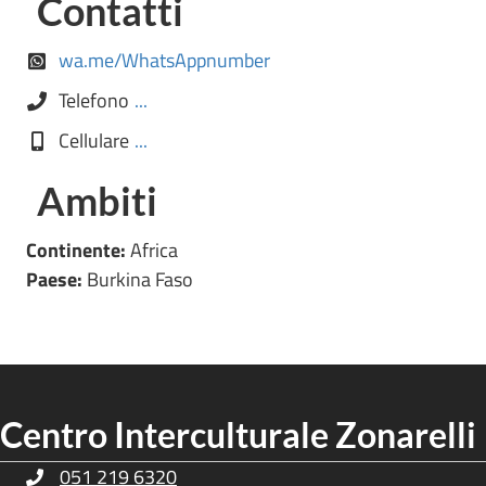
Contatti
wa.me/WhatsAppnumber
Telefono
...
Cellulare
...
Ambiti
Continente:
Africa
Paese:
Burkina Faso
Centro Interculturale Zonarelli
051 219 6320
Telefono Centro Culturale Zonarelli