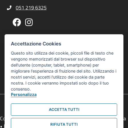
051 219 6325
Telefono Centro Culturale Zonarelli
Pagina Facebook Centro Zonarelli
Profilo Instagram Centro Zonarelli
Via G. A. Sacco, 14, 40127 Bologna
Indirizzo Centro Culturale Zonarelli
Accettazione Cookies
Per raggiungerci puoi usare gli autobus 20 o 21
Questo sito utilizza dei cookie, piccoli file di testo che
interculturalezonarelli@comune.bologna.it
vengono memorizzati dal browser sul dispositivo
Email Centro Interculturale Zonarelli
dell'utente (computer, tablet, smartphone) per
Informativa privacy e cookies
Informativa Privacy e Cookies
migliorare l'esperienza di fruizione del sito. Utilizzando i
nostri servizi, accetti l'utilizzo dei cookie da parte
© 2026 Centro Interculturale Zonarelli
nostra. I cookie verranno impostati solo dopo il tuo
Tutti i diritti sono riservati
consenso.
Personalizza
ACCETTA TUTTI
Comune di Bologna • Piazza Maggiore, 6 - 40124 Bologna
RIFIUTA TUTTI
• P.Iva 01232710374 • Tel.
051 2193111