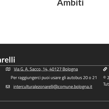
Ambiti
relli
Via G. A. Sacco, 14, 40127 Bologna
Indirizzo Centro Culturale Zonarelli
Inf
Per raggiungerci puoi usare gli autobus 20 o 21
© 2
Tut
interculturalezonarelli@comune.bologna.it
Email Centro Interculturale Zonarelli