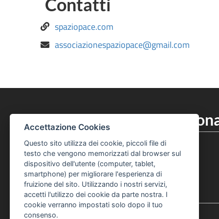
Contatti
spaziopace.com
associazionespaziopace@gmail.com
Centro Interculturale Zona
Accettazione Cookies
051 219 6320
Telefono Centro Culturale Zonarelli
Questo sito utilizza dei cookie, piccoli file di
051 219 6325
testo che vengono memorizzati dal browser sul
Telefono Centro Culturale Zonarelli
dispositivo dell'utente (computer, tablet,
smartphone) per migliorare l'esperienza di
Pagina Facebook Centro Zonarelli
Profilo Instagram Centro Zonarelli
fruizione del sito. Utilizzando i nostri servizi,
accetti l'utilizzo dei cookie da parte nostra. I
cookie verranno impostati solo dopo il tuo
consenso.