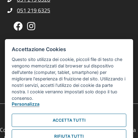
Telefono Centro Culturale Zonarelli
051 219 6325
Telefono Centro Culturale Zonarelli
Pagina Facebook Centro Zonarelli
Profilo Instagram Centro Zonarelli
Via G. A. Sacco, 14, 40127 Bologna
Indirizzo Centro Culturale Zonarelli
Accettazione Cookies
Per raggiungerci puoi usare gli autobus 20 o 21
Questo sito utilizza dei cookie, piccoli file di testo che
interculturalezonarelli@comune.bologna.it
vengono memorizzati dal browser sul dispositivo
Email Centro Interculturale Zonarelli
dell'utente (computer, tablet, smartphone) per
Informativa privacy e cookies
Informativa Privacy e Cookies
migliorare l'esperienza di fruizione del sito. Utilizzando i
nostri servizi, accetti l'utilizzo dei cookie da parte
© 2026 Centro Interculturale Zonarelli
nostra. I cookie verranno impostati solo dopo il tuo
Tutti i diritti sono riservati
consenso.
Personalizza
ACCETTA TUTTI
Comune di Bologna • Piazza Maggiore, 6 - 40124 Bologna
RIFIUTA TUTTI