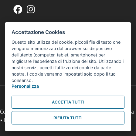
Pagina Facebook Centro Zonarelli
Profilo Instagram Centro Zonarelli
Via G. A. Sacco, 14, 40127 Bologna
Indirizzo Centro Culturale Zonarelli
Accettazione Cookies
Per raggiungerci puoi usare gli autobus 20 o 21
Questo sito utilizza dei cookie, piccoli file di testo che
interculturalezonarelli@comune.bologna.it
vengono memorizzati dal browser sul dispositivo
Email Centro Interculturale Zonarelli
dell'utente (computer, tablet, smartphone) per
Informativa privacy e cookies
Informativa Privacy e Cookies
migliorare l'esperienza di fruizione del sito. Utilizzando i
nostri servizi, accetti l'utilizzo dei cookie da parte
© 2026 Centro Interculturale Zonarelli
nostra. I cookie verranno impostati solo dopo il tuo
Tutti i diritti sono riservati
consenso.
Personalizza
ACCETTA TUTTI
Comune di Bologna • Piazza Maggiore, 6 - 40124 Bologna
RIFIUTA TUTTI
• P.Iva 01232710374 • Tel.
051 2193111