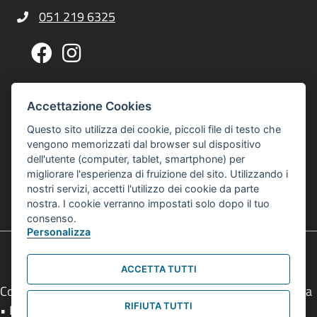
051 219 6325
Telefono Centro Culturale Zonarelli
Pagina Facebook Centro Zonarelli
Profilo Instagram Centro Zonarelli
Via G. A. Sacco, 14, 40127 Bologna
Indirizzo Centro Culturale Zonarelli
Accettazione Cookies
Per raggiungerci puoi usare gli autobus 20 o 21
Questo sito utilizza dei cookie, piccoli file di testo che
interculturalezonarelli@comune.bologna.it
vengono memorizzati dal browser sul dispositivo
Email Centro Interculturale Zonarelli
dell'utente (computer, tablet, smartphone) per
Informativa privacy e cookies
Informativa Privacy e Cookies
migliorare l'esperienza di fruizione del sito. Utilizzando i
nostri servizi, accetti l'utilizzo dei cookie da parte
© 2026 Centro Interculturale Zonarelli
nostra. I cookie verranno impostati solo dopo il tuo
Tutti i diritti sono riservati
consenso.
Personalizza
ACCETTA TUTTI
Comune di Bologna • Piazza Maggiore, 6 - 40124 Bologna
RIFIUTA TUTTI
• P.Iva 01232710374 • Tel.
051 2193111