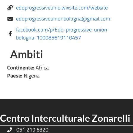
edoprogressiveunio.wixsite.com/website
edoprogressiveunionbologna@gmail.com
facebook.com/p/Edo-progressive-union-
bologna-100085619110457
Ambiti
Continente:
Africa
Paese:
Nigeria
Centro Interculturale Zonarelli
051 219 6320
Telefono Centro Culturale Zonarelli