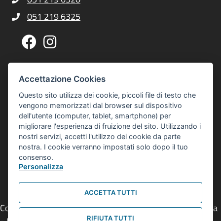
Telefono Centro Culturale Zonarelli
051 219 6325
Telefono Centro Culturale Zonarelli
Pagina Facebook Centro Zonarelli
Profilo Instagram Centro Zonarelli
Via G. A. Sacco, 14, 40127 Bologna
Indirizzo Centro Culturale Zonarelli
Accettazione Cookies
Per raggiungerci puoi usare gli autobus 20 o 21
Questo sito utilizza dei cookie, piccoli file di testo che
interculturalezonarelli@comune.bologna.it
vengono memorizzati dal browser sul dispositivo
Email Centro Interculturale Zonarelli
dell'utente (computer, tablet, smartphone) per
Informativa privacy e cookies
Informativa Privacy e Cookies
migliorare l'esperienza di fruizione del sito. Utilizzando i
nostri servizi, accetti l'utilizzo dei cookie da parte
© 2026 Centro Interculturale Zonarelli
nostra. I cookie verranno impostati solo dopo il tuo
Tutti i diritti sono riservati
consenso.
Personalizza
ACCETTA TUTTI
Comune di Bologna • Piazza Maggiore, 6 - 40124 Bologna
RIFIUTA TUTTI