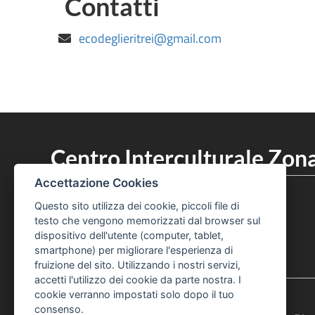
Contatti
ecodeglieritrei@gmail.com
Centro Interculturale Zona
051 219 6320
Accettazione Cookies
Telefono Centro Culturale Zonarelli
Questo sito utilizza dei cookie, piccoli file di
051 219 6325
Telefono Centro Culturale Zonarelli
testo che vengono memorizzati dal browser sul
dispositivo dell'utente (computer, tablet,
Pagina Facebook Centro Zonarelli
Profilo Instagram Centro Zonarelli
smartphone) per migliorare l'esperienza di
fruizione del sito. Utilizzando i nostri servizi,
accetti l'utilizzo dei cookie da parte nostra. I
cookie verranno impostati solo dopo il tuo
consenso.