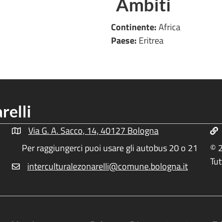
Ambiti
Continente:
Africa
Paese:
Eritrea
relli
Via G. A. Sacco, 14, 40127 Bologna
Indirizzo Centro Culturale Zonarelli
Inf
Per raggiungerci puoi usare gli autobus 20 o 21
© 2
Tut
interculturalezonarelli@comune.bologna.it
Email Centro Interculturale Zonarelli