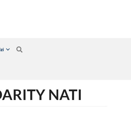
Cerca
zi
DARITY NATI