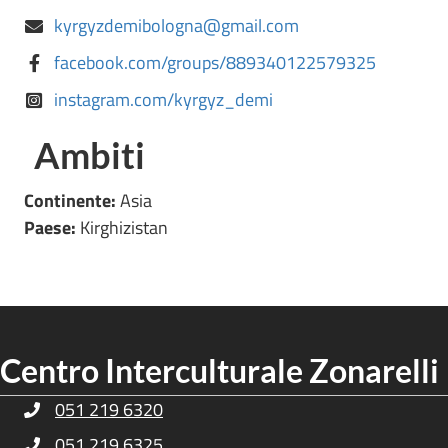
kyrgyzdemibologna@gmail.com
facebook.com/groups/889340122579325
instagram.com/kyrgyz_demi
Ambiti
Continente:
Asia
Paese:
Kirghizistan
Centro Interculturale Zonarelli
051 219 6320
Telefono Centro Culturale Zonarelli
051 219 6325