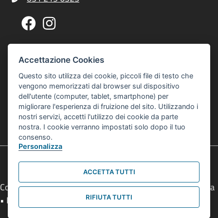
Telefono Centro Culturale Zonarelli
Pagina Facebook Centro Zonarelli
Profilo Instagram Centro Zonarelli
Via G. A. Sacco, 14, 40127 Bologna
Indirizzo Centro Culturale Zonarelli
Accettazione Cookies
Per raggiungerci puoi usare gli autobus 20 o 21
Questo sito utilizza dei cookie, piccoli file di testo che
interculturalezonarelli@comune.bologna.it
vengono memorizzati dal browser sul dispositivo
Email Centro Interculturale Zonarelli
dell'utente (computer, tablet, smartphone) per
Informativa privacy e cookies
Informativa Privacy e Cookies
migliorare l'esperienza di fruizione del sito. Utilizzando i
nostri servizi, accetti l'utilizzo dei cookie da parte
© 2026 Centro Interculturale Zonarelli
nostra. I cookie verranno impostati solo dopo il tuo
Tutti i diritti sono riservati
consenso.
Personalizza
ACCETTA TUTTI
Comune di Bologna • Piazza Maggiore, 6 - 40124 Bologna
RIFIUTA TUTTI
• P.Iva 01232710374 • Tel.
051 2193111