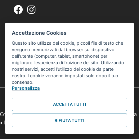
Pagina Facebook Centro Zonarelli
Profilo Instagram Centro Zonarelli
Via G. A. Sacco, 14, 40127 Bologna
Indirizzo Centro Culturale Zonarelli
Accettazione Cookies
Per raggiungerci puoi usare gli autobus 20 o 21
Questo sito utilizza dei cookie, piccoli file di testo che
interculturalezonarelli@comune.bologna.it
vengono memorizzati dal browser sul dispositivo
Email Centro Interculturale Zonarelli
dell'utente (computer, tablet, smartphone) per
Informativa privacy e cookies
Informativa Privacy e Cookies
migliorare l'esperienza di fruizione del sito. Utilizzando i
nostri servizi, accetti l'utilizzo dei cookie da parte
© 2026 Centro Interculturale Zonarelli
nostra. I cookie verranno impostati solo dopo il tuo
Tutti i diritti sono riservati
consenso.
Personalizza
ACCETTA TUTTI
Comune di Bologna • Piazza Maggiore, 6 - 40124 Bologna
RIFIUTA TUTTI
• P.Iva 01232710374 • Tel.
051 2193111