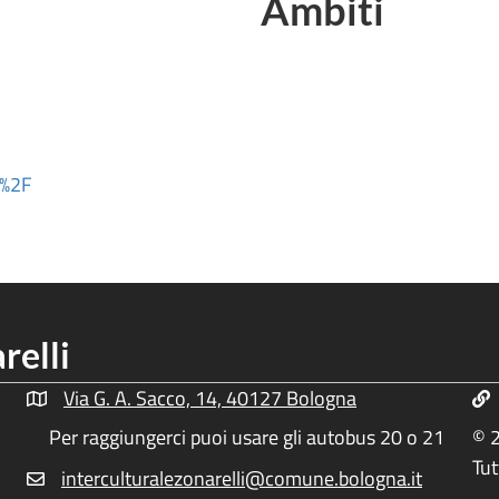
Ambiti
t%2F
relli
Via G. A. Sacco, 14, 40127 Bologna
Indirizzo Centro Culturale Zonarelli
Inf
Per raggiungerci puoi usare gli autobus 20 o 21
© 2
Tut
interculturalezonarelli@comune.bologna.it
Email Centro Interculturale Zonarelli