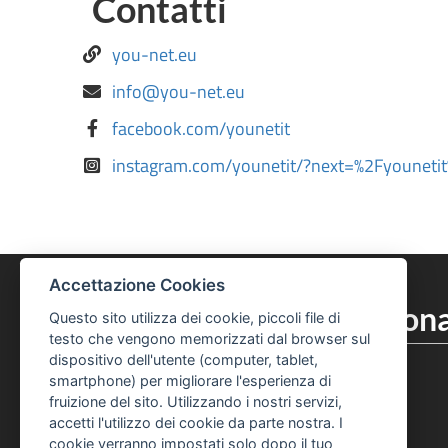
Contatti
you-net.eu
info@you-net.eu
facebook.com/younetit
instagram.com/younetit/?next=%2Fyouneti
Accettazione Cookies
Centro Interculturale Zona
Questo sito utilizza dei cookie, piccoli file di
testo che vengono memorizzati dal browser sul
051 219 6320
Telefono Centro Culturale Zonarelli
dispositivo dell'utente (computer, tablet,
smartphone) per migliorare l'esperienza di
051 219 6325
Telefono Centro Culturale Zonarelli
fruizione del sito. Utilizzando i nostri servizi,
accetti l'utilizzo dei cookie da parte nostra. I
Pagina Facebook Centro Zonarelli
Profilo Instagram Centro Zonarelli
cookie verranno impostati solo dopo il tuo