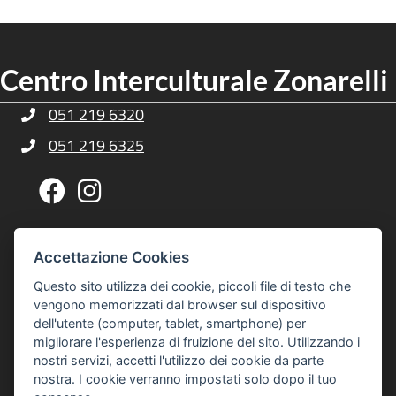
Centro Interculturale Zonarelli
051 219 6320
Telefono Centro Culturale Zonarelli
051 219 6325
Telefono Centro Culturale Zonarelli
Pagina Facebook Centro Zonarelli
Profilo Instagram Centro Zonarelli
Via G. A. Sacco, 14, 40127 Bologna
Indirizzo Centro Culturale Zonarelli
Accettazione Cookies
Per raggiungerci puoi usare gli autobus 20 o 21
Questo sito utilizza dei cookie, piccoli file di testo che
interculturalezonarelli@comune.bologna.it
vengono memorizzati dal browser sul dispositivo
Email Centro Interculturale Zonarelli
dell'utente (computer, tablet, smartphone) per
Informativa privacy e cookies
Informativa Privacy e Cookies
migliorare l'esperienza di fruizione del sito. Utilizzando i
nostri servizi, accetti l'utilizzo dei cookie da parte
© 2026 Centro Interculturale Zonarelli
nostra. I cookie verranno impostati solo dopo il tuo
Tutti i diritti sono riservati