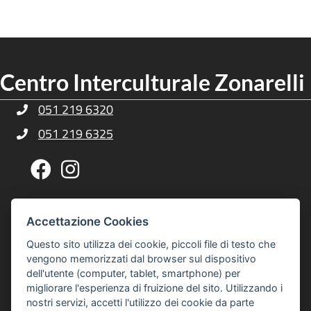
Centro Interculturale Zonarelli
051 219 6320
Telefono Centro Culturale Zonarelli
051 219 6325
Telefono Centro Culturale Zonarelli
Pagina Facebook Centro Zonarelli
Profilo Instagram Centro Zonarelli
Via G. A. Sacco, 14, 40127 Bologna
Indirizzo Centro Culturale Zonarelli
Accettazione Cookies
Per raggiungerci puoi usare gli autobus 20 o 21
Questo sito utilizza dei cookie, piccoli file di testo che
interculturalezonarelli@comune.bologna.it
vengono memorizzati dal browser sul dispositivo
Email Centro Interculturale Zonarelli
dell'utente (computer, tablet, smartphone) per
Informativa privacy e cookies
Informativa Privacy e Cookies
migliorare l'esperienza di fruizione del sito. Utilizzando i
nostri servizi, accetti l'utilizzo dei cookie da parte
© 2026 Centro Interculturale Zonarelli