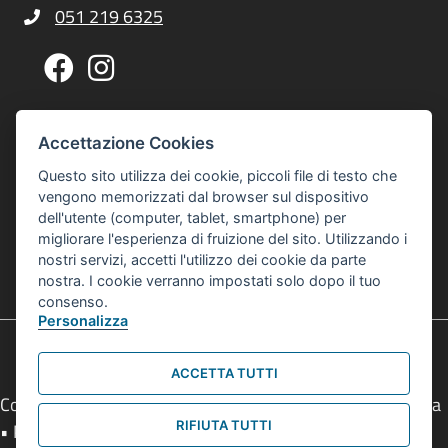
051 219 6325
Telefono Centro Culturale Zonarelli
Pagina Facebook Centro Zonarelli
Profilo Instagram Centro Zonarelli
Via G. A. Sacco, 14, 40127 Bologna
Indirizzo Centro Culturale Zonarelli
Accettazione Cookies
Per raggiungerci puoi usare gli autobus 20 o 21
Questo sito utilizza dei cookie, piccoli file di testo che
interculturalezonarelli@comune.bologna.it
vengono memorizzati dal browser sul dispositivo
Email Centro Interculturale Zonarelli
dell'utente (computer, tablet, smartphone) per
Informativa privacy e cookies
Informativa Privacy e Cookies
migliorare l'esperienza di fruizione del sito. Utilizzando i
nostri servizi, accetti l'utilizzo dei cookie da parte
© 2026 Centro Interculturale Zonarelli
nostra. I cookie verranno impostati solo dopo il tuo
Tutti i diritti sono riservati
consenso.
Personalizza
ACCETTA TUTTI
Comune di Bologna • Piazza Maggiore, 6 - 40124 Bologna
RIFIUTA TUTTI
• P.Iva 01232710374 • Tel.
051 2193111