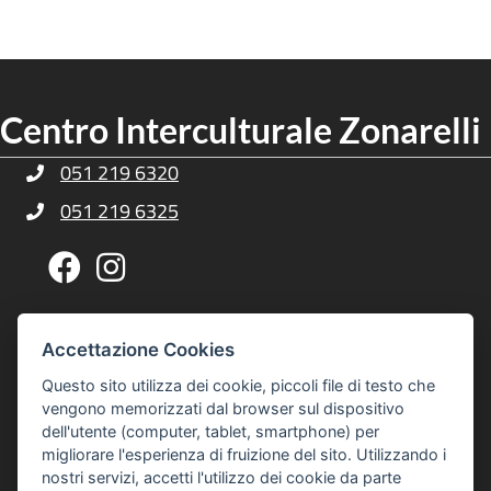
Centro Interculturale Zonarelli
051 219 6320
Telefono Centro Culturale Zonarelli
051 219 6325
Telefono Centro Culturale Zonarelli
Pagina Facebook Centro Zonarelli
Profilo Instagram Centro Zonarelli
Via G. A. Sacco, 14, 40127 Bologna
Indirizzo Centro Culturale Zonarelli
Accettazione Cookies
Per raggiungerci puoi usare gli autobus 20 o 21
Questo sito utilizza dei cookie, piccoli file di testo che
interculturalezonarelli@comune.bologna.it
vengono memorizzati dal browser sul dispositivo
Email Centro Interculturale Zonarelli
dell'utente (computer, tablet, smartphone) per
Informativa privacy e cookies
Informativa Privacy e Cookies
migliorare l'esperienza di fruizione del sito. Utilizzando i
nostri servizi, accetti l'utilizzo dei cookie da parte
© 2026 Centro Interculturale Zonarelli