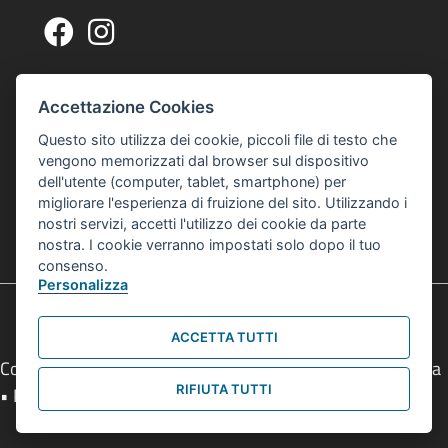
Pagina Facebook Centro Zonarelli
Profilo Instagram Centro Zonarelli
Via G. A. Sacco, 14, 40127 Bologna
Indirizzo Centro Culturale Zonarelli
Accettazione Cookies
Per raggiungerci puoi usare gli autobus 20 o 21
Questo sito utilizza dei cookie, piccoli file di testo che
interculturalezonarelli@comune.bologna.it
vengono memorizzati dal browser sul dispositivo
Email Centro Interculturale Zonarelli
dell'utente (computer, tablet, smartphone) per
Informativa privacy e cookies
Informativa Privacy e Cookies
migliorare l'esperienza di fruizione del sito. Utilizzando i
nostri servizi, accetti l'utilizzo dei cookie da parte
© 2026 Centro Interculturale Zonarelli
nostra. I cookie verranno impostati solo dopo il tuo
Tutti i diritti sono riservati
consenso.
Personalizza
ACCETTA TUTTI
Comune di Bologna • Piazza Maggiore, 6 - 40124 Bologna
RIFIUTA TUTTI
• P.Iva 01232710374 • Tel.
051 2193111