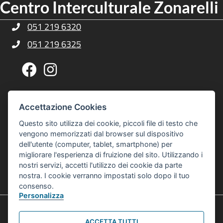
Centro Interculturale Zonarelli
051 219 6320
Telefono Centro Culturale Zonarelli
051 219 6325
Telefono Centro Culturale Zonarelli
Pagina Facebook Centro Zonarelli
Profilo Instagram Centro Zonarelli
Via G. A. Sacco, 14, 40127 Bologna
Indirizzo Centro Culturale Zonarelli
Accettazione Cookies
Per raggiungerci puoi usare gli autobus 20 o 21
Questo sito utilizza dei cookie, piccoli file di testo che
interculturalezonarelli@comune.bologna.it
vengono memorizzati dal browser sul dispositivo
Email Centro Interculturale Zonarelli
dell'utente (computer, tablet, smartphone) per
Informativa privacy e cookies
Informativa Privacy e Cookies
migliorare l'esperienza di fruizione del sito. Utilizzando i
nostri servizi, accetti l'utilizzo dei cookie da parte
© 2026 Centro Interculturale Zonarelli
nostra. I cookie verranno impostati solo dopo il tuo
Tutti i diritti sono riservati
consenso.
Personalizza
ACCETTA TUTTI