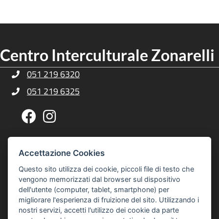
Centro Interculturale Zonarelli
051 219 6320
Telefono Centro Culturale Zonarelli
051 219 6325
Telefono Centro Culturale Zonarelli
Pagina Facebook Centro Zonarelli
Profilo Instagram Centro Zonarelli
Via G. A. Sacco, 14, 40127 Bologna
Indirizzo Centro Culturale Zonarelli
Accettazione Cookies
Per raggiungerci puoi usare gli autobus 20 o 21
Questo sito utilizza dei cookie, piccoli file di testo che
interculturalezonarelli@comune.bologna.it
vengono memorizzati dal browser sul dispositivo
Email Centro Interculturale Zonarelli
dell'utente (computer, tablet, smartphone) per
Informativa privacy e cookies
Informativa Privacy e Cookies
migliorare l'esperienza di fruizione del sito. Utilizzando i
nostri servizi, accetti l'utilizzo dei cookie da parte
© 2026 Centro Interculturale Zonarelli