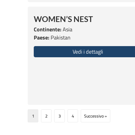
WOMEN’S NEST
Continente:
Asia
Paese:
Pakistan
Vedi i dettagli
about WOMEN
1
2
3
4
Successivo »