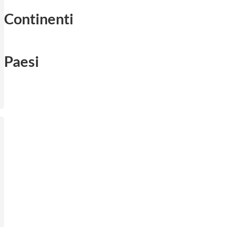
Continenti
Paesi
 Culturale Tiranga
 dello Sri Lanka di Bologna