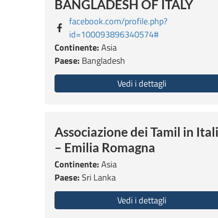
BANGLADESH OF ITALY
facebook.com/profile.php?
id=100093896340574#
Continente:
Asia
Paese:
Bangladesh
Vedi i dettagli
about WOMEN
Associazione dei Tamil in Ital
– Emilia Romagna
Continente:
Asia
Paese:
Sri Lanka
Vedi i dettagli
about Associaz