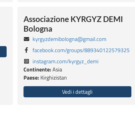
Associazione KYRGYZ DEMI
Bologna
kyrgyzdemibologna@gmail.com
facebook.com/groups/889340122579325
’S NEST
instagram.com/kyrgyz_demi
Continente:
Asia
Paese:
Kirghizistan
Vedi i dettagli
about Associazio