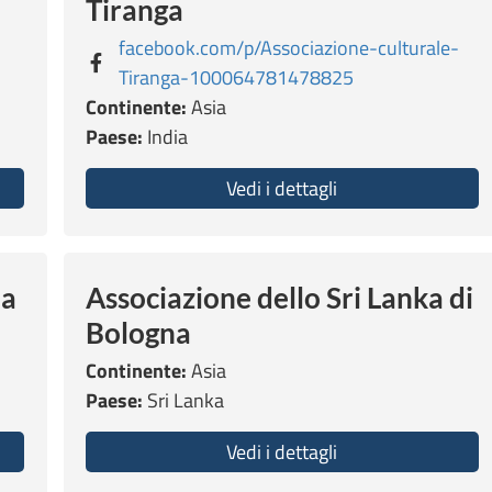
Tiranga
facebook.com/p/Associazione-culturale-
Tiranga-100064781478825
Continente:
Asia
Paese:
India
’S ASSOCIATION OF BANGLADESH OF ITALY
Vedi i dettagli
about Associazione
ia
Associazione dello Sri Lanka di
Bologna
Continente:
Asia
Paese:
Sri Lanka
ione dei Tamil in Italia – Emilia Romagna
Vedi i dettagli
about Associazione